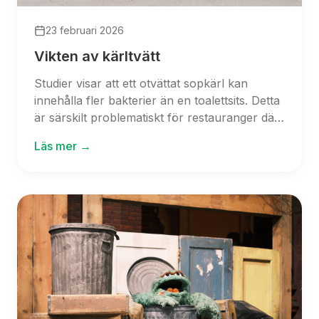
23 februari 2026
Vikten av kärltvätt
Studier visar att ett otvättat sopkärl kan
innehålla fler bakterier än en toalettsits. Detta
är särskilt problematiskt för restauranger där
personal hanterar både sopor och mat, vilket
Läs mer →
ökar risken för korskontaminering.