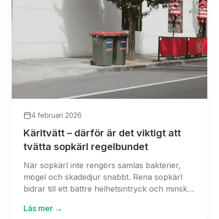
borde prioritera detta.
4 februari 2026
Kärltvätt – därför är det viktigt att
tvätta sopkärl regelbundet
När sopkärl inte rengörs samlas bakterier,
mögel och skadedjur snabbt. Rena sopkärl
bidrar till ett bättre helhetsintryck och minskar
risken för klagomål.
Läs mer →