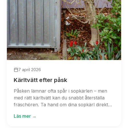
7 april 2026
Kärltvätt efter påsk
Påsken lämnar ofta spår i sopkärlen – men
med rätt kärltvätt kan du snabbt återställa
fräschören. Ta hand om dina sopkärl direkt
efter helgen och njut av en ren och trivsam
Läs mer →
miljö när våren tar fart.