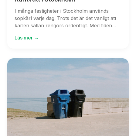
I många fastigheter i Stockholm används
sopkärl varje dag. Trots det är det vanligt att
kärlen sällan rengörs ordentligt. Med tiden
samlas smuts, bakterier och vätskor i botten
Läs mer →
av kärlen vilket kan skapa både dålig lukt och
hygienproblem. Allt fler
bostadsrättsföreningar, fastighetsägare och
företag i Stockholm väljer därför att tvätta
sina sopkärl regelbundet.