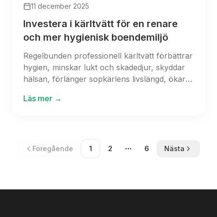
11 december 2025
Investera i kärltvätt för en renare
och mer hygienisk boendemiljö
Regelbunden professionell kärltvätt förbättrar
hygien, minskar lukt och skadedjur, skyddar
hälsan, förlänger sopkärlens livslängd, ökar
fastighetsvärde och främjar miljövänlig
Läs mer →
avfallshantering.
Föregående
1
2
6
Nästa
More pages