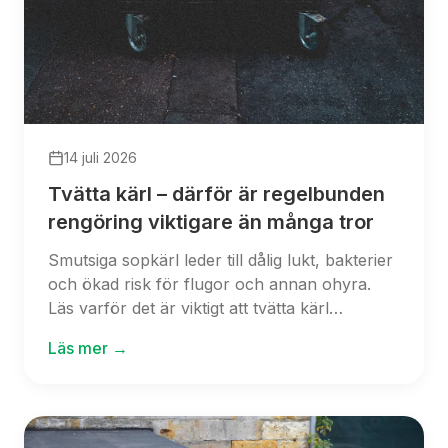
14 juli 2026
Tvätta kärl – därför är regelbunden
rengöring viktigare än många tror
Smutsiga sopkärl leder till dålig lukt, bakterier
och ökad risk för flugor och annan ohyra.
Läs varför det är viktigt att tvätta kärl
regelbundet, hur ofta sopkärl bör rengöras
Läs mer →
och vilka fördelar en professionell kärltvätt
ger för BRF, fastighetsägare och företag.