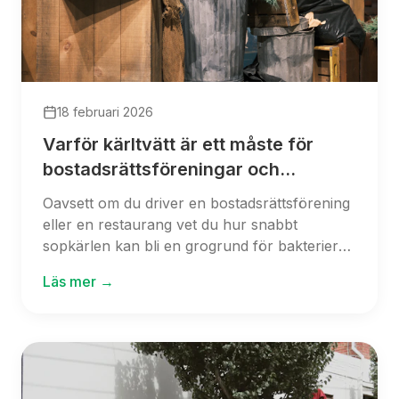
18 februari 2026
Varför kärltvätt är ett måste för
bostadsrättsföreningar och
restauranger
Oavsett om du driver en bostadsrättsförening
eller en restaurang vet du hur snabbt
sopkärlen kan bli en grogrund för bakterier
och skadedjur. Dålig lukt och ohälsosamma
Läs mer →
förhållanden påverkar både boende och
gästers trivsel varje dag. Med regelbunden
kärltvätt kan du skydda miljön runt dina
sopkärl – och vi visar hur enkelt det är att
boka tjänsten med vårt senaste erbjudande.
Läs vidare för att se varför varje fastighet