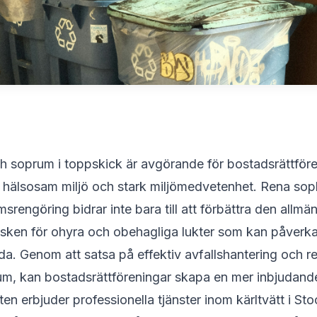
ch soprum i toppskick är avgörande för bostadsrättför
 hälsosam miljö och stark miljömedvetenhet. Rena sop
rengöring bidrar inte bara till att förbättra den allmä
isken för ohyra och obehagliga lukter som kan påverka 
da. Genom att satsa på effektiv avfallshantering och 
rum, kan bostadsrättföreningar skapa en mer inbjudand
tten
erbjuder professionella tjänster inom kärltvätt i Sto