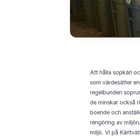
Att hålla sopkärl o
som värdesätter en
regelbunden soprums
de minskar också r
boende och anställ
rengöring av miljö
miljö. Vi på
Kärltvä