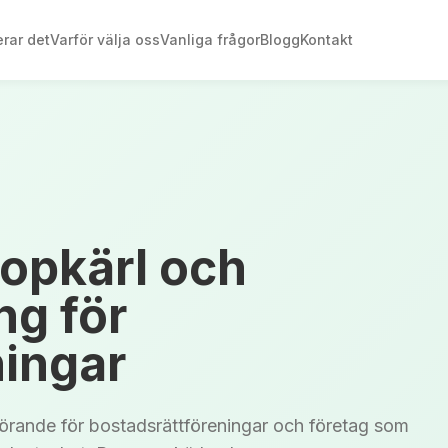
rar det
Varför välja oss
Vanliga frågor
Blogg
Kontakt
Sopkärl och
g för
ningar
görande för bostadsrättföreningar och företag som