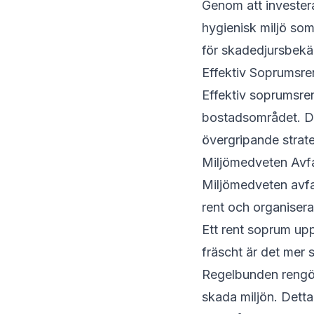
Genom att investera
hygienisk miljö som 
för skadedjursbekä
Effektiv Soprumsre
Effektiv soprumsren
bostadsområdet. Det
övergripande strate
Miljömedveten Avfa
Miljömedveten avfa
rent och organisera
Ett rent soprum upp
fräscht är det mer s
Regelbunden rengör
skada miljön. Detta