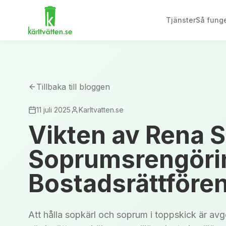
Tjänster
Så funge
Tillbaka till bloggen
11 juli 2025
Karltvatten.se
Vikten av Rena 
Soprumsrengörin
Bostadsrättföre
Att hålla sopkärl och soprum i toppskick är av