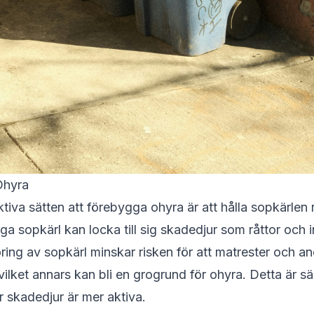
Ohyra
ktiva sätten att förebygga ohyra är att hålla sopkärlen 
ga sopkärl kan locka till sig skadedjur som råttor och i
ing av sopkärl minskar risken för att matrester och a
ilket annars kan bli en grogrund för ohyra. Detta är sär
r skadedjur är mer aktiva.