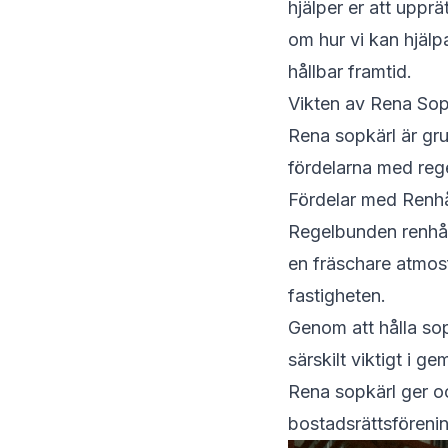
hjälper er att uppr
om hur vi kan hjälp
hållbar framtid.
Vikten av Rena Sop
Rena sopkärl är gr
fördelarna med reg
Fördelar med Renhå
Regelbunden renhåll
en fräschare atmosf
fastigheten.
Genom att hålla sop
särskilt viktigt i
Rena sopkärl ger oc
bostadsrättsförenin