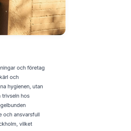
eningar och företag
kärl och
nna hygienen, utan
trivseln hos
regelbunden
e och ansvarsfull
ckholm, vilket