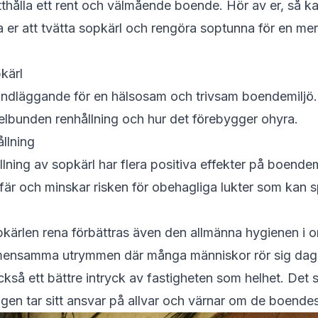
ätthålla ett rent och välmående boende. Hör av er, så k
a er att tvätta sopkärl och rengöra soptunna för en me
kärl
undläggande för en hälsosam och trivsam boendemiljö.
elbunden renhållning och hur det förebygger ohyra.
llning
ning av sopkärl har flera positiva effekter på boendemil
är och minskar risken för obehagliga lukter som kan sp
kärlen rena förbättras även den allmänna hygienen i o
 gemensamma utrymmen där många människor rör sig dag
kså ett bättre intryck av fastigheten som helhet. Det s
gen tar sitt ansvar på allvar och värnar om de boende