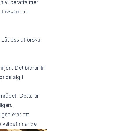
an vi berätta mer
r trivsam och
 Låt oss utforska
jön. Det bidrar till
rida sig i
mrådet. Detta är
ligen.
ignalerar att
s välbefinnande.