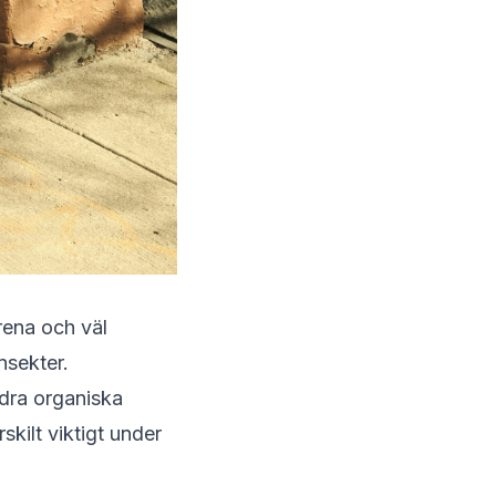
rena och väl
nsekter.
ndra organiska
skilt viktigt under