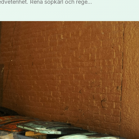
edvetenhet. Rena sopkärl och rege...