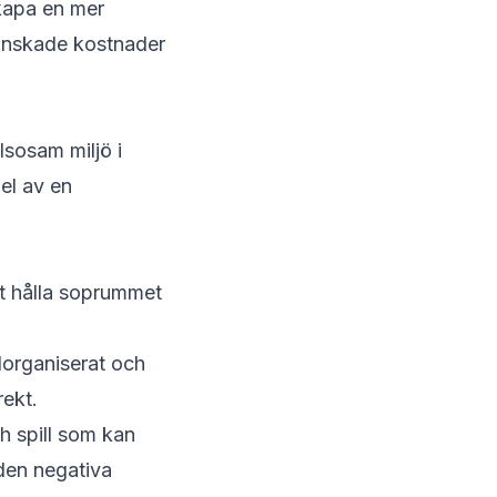
skapa en mer
 minskade kostnader
lsosam miljö i
el av en
tt hålla soprummet
lorganiserat och
rekt.
h spill som kan
 den negativa