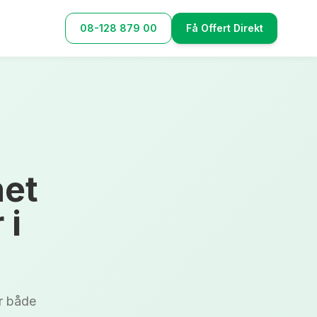
08-128 879 00
Få Offert Direkt
het
 i
ör både