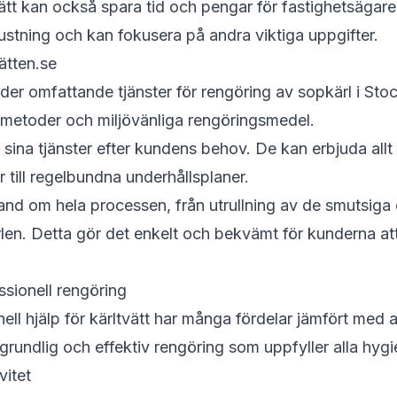
vätt kan också spara tid och pengar för fastighetsägare
rustning och kan fokusera på andra viktiga uppgifter.
ätten.se
uder omfattande tjänster för rengöring av sopkärl i St
etoder och miljövänliga rengöringsmedel.
sina tjänster efter kundens behov. De kan erbjuda allt
till regelbundna underhållsplaner.
hand om hela processen, från utrullning av de smutsiga o
len. Detta gör det enkelt och bekvämt för kunderna att 
sionell rengöring
nell hjälp för kärltvätt har många fördelar jämfört med a
 grundlig och effektiv rengöring som uppfyller alla hygi
vitet