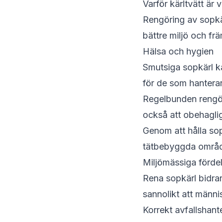
Varför kärltvätt är v
Rengöring av sopkär
bättre miljö och fr
Hälsa och hygien
Smutsiga sopkärl ka
för de som hanterar
Regelbunden rengöri
också att obehaglig
Genom att hålla sop
tätbebyggda områd
Miljömässiga förde
Rena sopkärl bidrar 
sannolikt att männi
Korrekt avfallshant