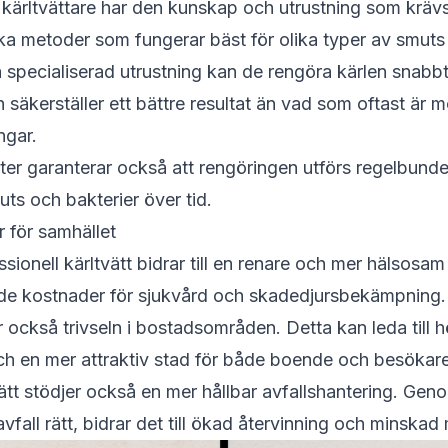
 kärltvättare har den kunskap och utrustning som krävs
ilka metoder som fungerar bäst för olika typer av smuts 
specialiserad utrustning kan de rengöra kärlen snabbt
 säkerställer ett bättre resultat än vad som oftast är m
ngar.
ster garanterar också att rengöringen utförs regelbunde
s och bakterier över tid.
r för samhället
ionell kärltvätt bidrar till en renare och mer hälsosam
kade kostnader för sjukvård och skadedjursbekämpning.
r också trivseln i bostadsområden. Detta kan leda till 
ch en mer attraktiv stad för både boende och besökare
vätt stödjer också en mer hållbar avfallshantering. Gen
avfall rätt, bidrar det till ökad återvinning och minskad