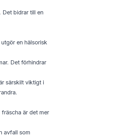
et bidrar till en
 utgör en hälsorisk
ar. Det förhindrar
särskilt viktigt i
randra.
h fräscha är det mer
n avfall som