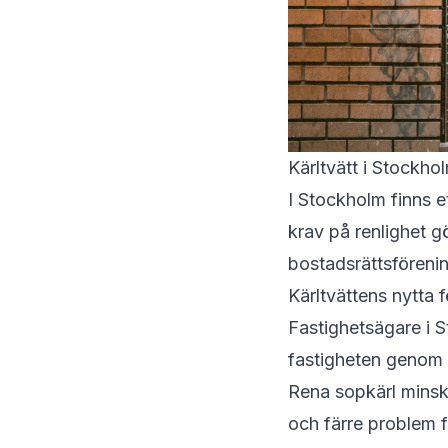
Kärltvätt i Stockho
I Stockholm finns 
krav på renlighet gö
bostadsrättsförenin
Kärltvättens nytta 
Fastighetsägare i S
fastigheten genom a
Rena sopkärl minska
och färre problem f