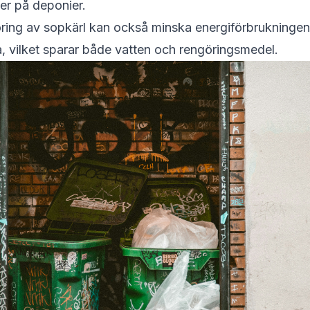
ler på deponier.
ing av sopkärl kan också minska energiförbrukningen
fta, vilket sparar både vatten och rengöringsmedel.