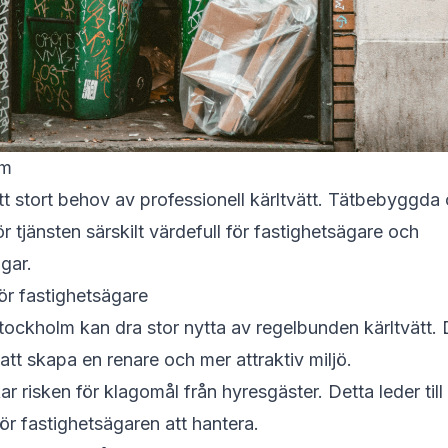
lm
ett stort behov av professionell kärltvätt. Tätbebygg
r tjänsten särskilt värdefull för fastighetsägare och
gar.
för fastighetsägare
tockholm kan dra stor nytta av regelbunden kärltvätt.
tt skapa en renare och mer attraktiv miljö.
r risken för klagomål från hyresgäster. Detta leder til
ör fastighetsägaren att hantera.