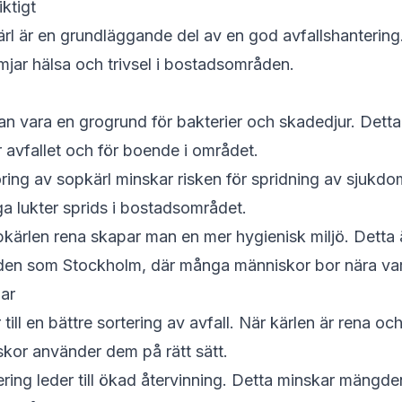
iktigt
l är en grundläggande del av en god avfallshantering. D
ämjar hälsa och trivsel i bostadsområden.
n vara en grogrund för bakterier och skadedjur. Detta
 avfallet och för boende i området.
ng av sopkärl minskar risken för spridning av sjukdom
a lukter sprids i bostadsområdet.
kärlen rena skapar man en mer hygienisk miljö. Detta är 
en som Stockholm, där många människor bor nära va
lar
till en bättre sortering av avfall. När kärlen är rena oc
skor använder dem på rätt sätt.
ering leder till ökad återvinning. Detta minskar mängde