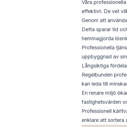
Våra professionella
effektivt. De vet v
Genom att använda 
Detta sparar tid och
hemmagjorda lösni
Professionella tjän
uppbyggnad av smut
Långsiktiga fördela
Regelbunden profess
kan leda till mins
En renare miljö öka
fastighetsvärden o
Professionell kärlt
enklare att sortera 