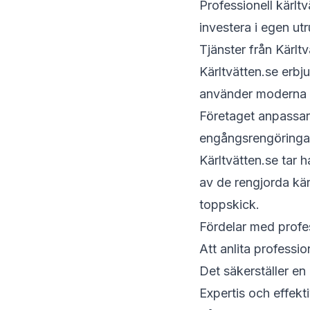
Professionell kärlt
investera i egen ut
Tjänster från Kärltv
Kärltvätten.se erbj
använder moderna m
Företaget anpassar 
engångsrengöringar 
Kärltvätten.se tar 
av de rengjorda kär
toppskick.
Fördelar med profes
Att anlita professio
Det säkerställer en
Expertis och effekti