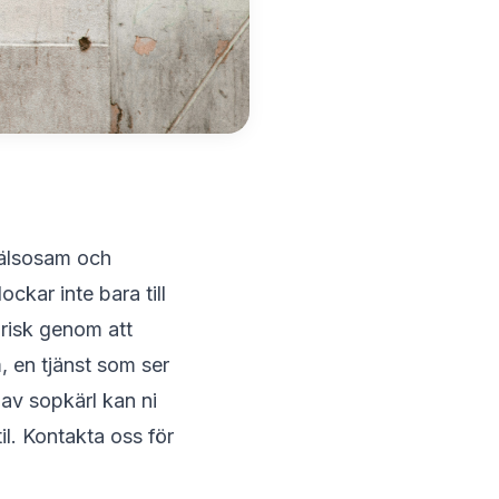
 hälsosam och
ckar inte bara till
orisk genom att
, en tjänst som ser
 av sopkärl kan ni
til. Kontakta oss för