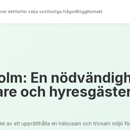
rar det
Varför välja oss
Vanliga frågor
Blogg
Kontakt
holm: En nödvändig
are och hyresgäster
del av att upprätthålla en hälsosam och trivsam miljö f