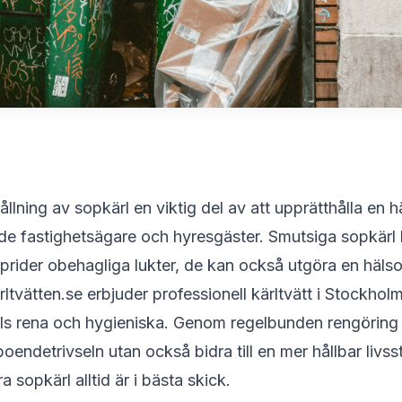
ållning av sopkärl en viktig del av att upprätthålla en
åde fastighetsägare och hyresgäster. Smutsiga sopkärl lo
prider obehagliga lukter, de kan också utgöra en häls
rltvätten.se
erbjuder professionell kärltvätt i Stockholm
hålls rena och hygieniska. Genom regelbunden rengöring
boendetrivseln utan också bidra till en mer hållbar livss
ra sopkärl alltid är i bästa skick.