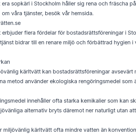
 era sopkärl i Stockholm håller sig rena och fräscha på e
 om våra tjänster,
besök vår hemsida
.
vätten.se
t erbjuder flera fördelar för bostadsrättsföreningar i S
jänst bidrar till en renare miljö och förbättrad hygien i
rkan
jövänlig kärltvätt kan bostadsrättsföreningar avsevärt 
nna metod använder ekologiska rengöringsmedel som
ringsmedel innehåller ofta starka kemikalier som kan 
övänliga alternativ bryts däremot ner naturligt utan at
iljövänlig kärltvätt ofta mindre vatten än konvention