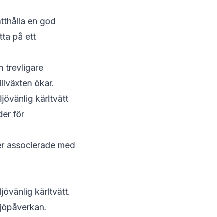
tthålla en god
tta på ett
n trevligare
llväxten ökar.
övänlig kärltvätt
der för
ker associerade med
övänlig kärltvätt.
ljöpåverkan.