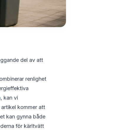
läggande del av att
kombinerar renlighet
rgieffektiva
, kan vi
 artikel kommer att
 det kan gynna både
erna för kärltvätt