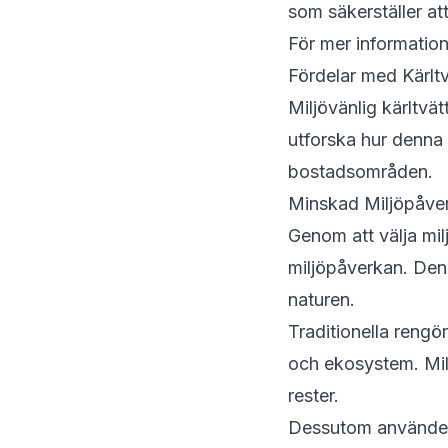
som säkerställer att
För mer information
Fördelar med Kärlt
Miljövänlig kärltvät
utforska hur denna t
bostadsområden.
Minskad Miljöpåve
Genom att välja mil
miljöpåverkan. De
naturen.
Traditionella rengö
och ekosystem. Milj
rester.
Dessutom använder m