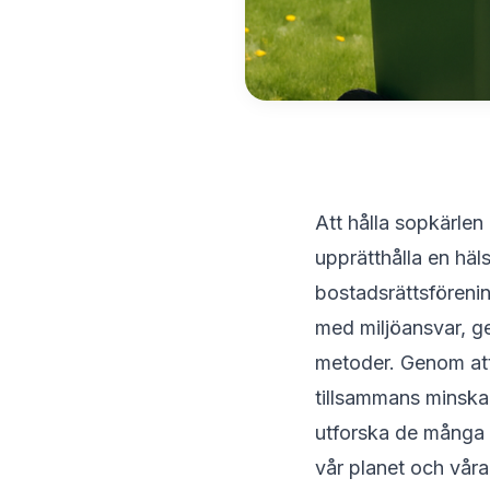
Att hålla sopkärlen
upprätthålla en häl
bostadsrättsförenin
med miljöansvar, g
metoder. Genom att 
tillsammans minska 
utforska de många f
vår planet och våra