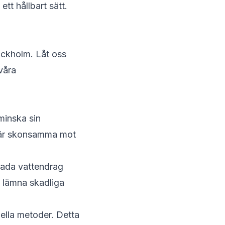
tt hållbart sätt.
tockholm. Låt oss
 våra
minska sin
 är skonsamma mot
skada vattendrag
t lämna skadliga
ella metoder. Detta