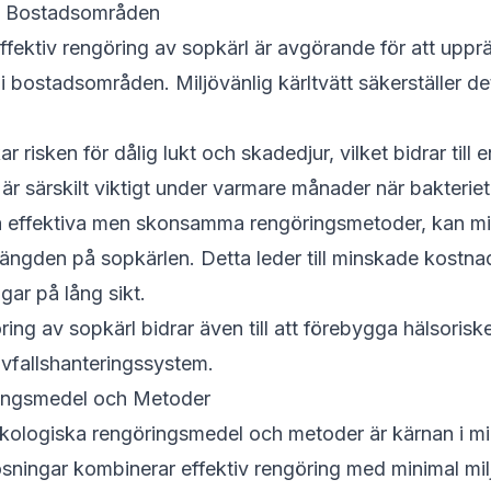
 i Bostadsområden
ektiv rengöring av sopkärl är avgörande för att upprä
i bostadsområden. Miljövänlig kärltvätt säkerställer de
 risken för dålig lukt och skadedjur, vilket bidrar till e
är särskilt viktigt under varmare månader när bakterieti
effektiva men skonsamma rengöringsmetoder, kan milj
längden på sopkärlen. Detta leder till minskade kostna
gar på lång sikt.
ng av sopkärl bidrar även till att förebygga hälsoris
avfallshanteringssystem.
ingsmedel och Metoder
ologiska rengöringsmedel och metoder är kärnan i milj
ösningar kombinerar effektiv rengöring med minimal mi