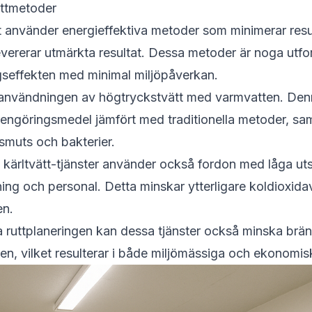
ättmetoder
tt använder energieffektiva metoder som minimerar res
vererar utmärkta resultat. Dessa metoder är noga utfo
seffekten med minimal miljöpåverkan.
r användningen av högtryckstvätt med varmvatten. De
rengöringsmedel jämfört med traditionella metoder, sa
 smuts och bakterier.
kärltvätt-tjänster använder också fordon med låga uts
ning och personal. Detta minskar ytterligare koldioxida
en.
 ruttplaneringen kan dessa tjänster också minska brä
ten, vilket resulterar i både miljömässiga och ekonomisk