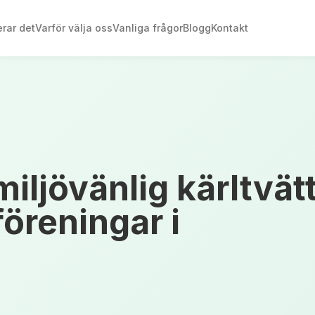
rar det
Varför välja oss
Vanliga frågor
Blogg
Kontakt
iljövänlig kärltvät
föreningar i