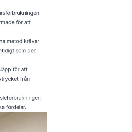
ursförbrukningen
rmade för att
nna metod kräver
mtidigt som den
läpp för att
vtrycket från
nsleförbrukningen
a fördelar.